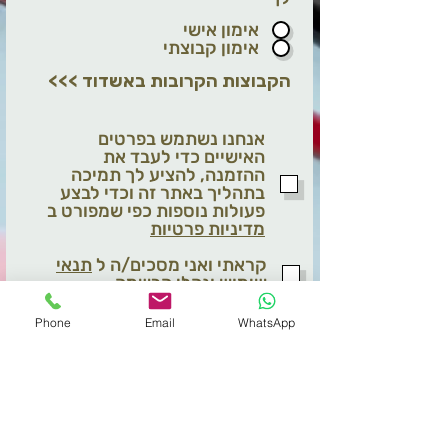
אימון אישי
אימון קבוצתי
<<< הקבוצות הקרובות באשדוד
אנחנו נשתמש בפרטים
האישיים כדי לעבד את
ההזמנה, להציע לך תמיכה
בתהליך באתר זה וכדי לבצע
פעולות נוספות כפי שמפורט ב
מדיניות פרטיות
קראתי ואני מסכים/ה ל
תנאי
שימוש ונהלי הרשמה
אני מבין/ה שהשתתפות בתוכנית
Phone
Email
WhatsApp
מותנית בקבלת אישור הורים
בכתב
אני מאשר/ת בזאת כי כתובת
הדואר האלקטרוני ומספר הטלפון
שמסרתי במסגרת הפנייה/הרשמה
יישמרו במאגרי המידע של מרכז