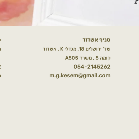
סניף אשדוד
ס
אשדוד , K שד' ירושלים 18, מגדלי
ח
A505 קומה 5 , משרד
k
2
054-2145262
m
m.g.kesem@gmail.com