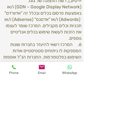
יו-טיוב), רשת התצוגה של גוגל
(GDN – Google Display Network) ו/או
באמצעות פרסום בכלים ובכלל זה "אדוורדס"
(Adwords) ו/או "אדסנס" (Adsense) ו/או
תכניות וכלים מקבילים. המרכז שומר לעצמו
את הזכות לעשות שימוש בכלים אנליטיים
נוספים.
6. המרכז רשאי להיעזר בחברות שונות
המספקות לו ניתוחים סטטיסטיים אודות
השימוש בפלטפורמות. החברות הנ"ל אוספות
ומנתחות מידע על היקף השימוש
בפלטפורמות, תדירות השימוש בהן, מקורות
Phone
Email
WhatsApp
הגישה של המשתמשים לפלטפורמות וכיוצא
בזה. המידע הנאסף הוא סטטיסטי ובלתי
מזוהה במהותו, והוא נועד לצרכי ניתוח, מחקר
ובקרה והמרכז רשאי לעשות בו שימוש, לרבות
להעבירו לצד שלישי, לפי שקול דעתו.
למשך כמה זמן אנו שומרים את המידע
שלך?