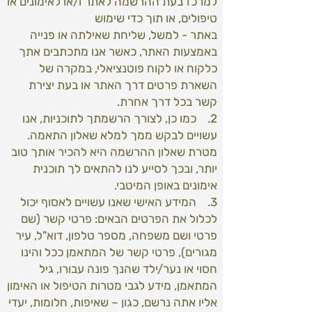
למרכז בעת ההרשמה לאתר ו/או לאימונים או
טיפולים, או תוך כדי שימוש
באתר - למשל, שליחת שאילתה או פנייה
באמצעות האתר, כאשר אנו מתכתבים אתך
כלקוח או לקוח פוטנציאלי, במקרה של
השארת פרטים דרך האתר או בעת יצירת
קשר בכל דרך אחרת.
2. כמו כן, לצורך הרשמתך לתוכניות, אנו
עשויים לבקש ממך למלא שאלון התאמה.
מטרת שאלון ההרשמה היא להכיר אותך טוב
יותר, ובכך לסייע לנו להתאים לך תוכנית
אימונים באופן המיטבי.
3. המידע האישי שאנו עשויים לאסוף יכול
לכלול את הפרטים הבאים: פרטי קשר (שם
פרטי ושם משפחה, מספר טלפון, דוא"ל, עיר
מגורים), פרטי קשר של המתאמן ככל והינו
חסוי או נער/ילד שהנך פונה עבורו, גיל
המתאמן, מידע לגבי מטרות הטיפול או האימון
אליו אתה נרשם, כגון – שאיפות, חלומות, יעדי